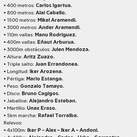
• 400 metros:
Carlos Igartua.
• 800 metros:
Alai Cabello.
• 1500 metros:
Mikel Aramendi.
• 3000 metros:
Ander Aramendi.
• 110m vallas:
Manu Rodriguez.
• 400m vallas:
Eñaut Arburua.
• 3000m obstáculos:
Julen Mendoza.
• Altura:
Aritz Zuazo.
• Triple salto:
Juan Errandonea.
• Longitud:
Iker Arozena.
• Pértiga:
Mario Estanga.
• Peso:
Gonzalo Tamayo.
• Disco:
Bruno Cagigos.
• Jabalina:
Alejandro Esteban.
• Martillo:
Unax Eraso.
• 5km marcha:
Rafael Torralba.
Relevos:
• 4x100m:
Iker P – Alex – Iker A – Andoni.