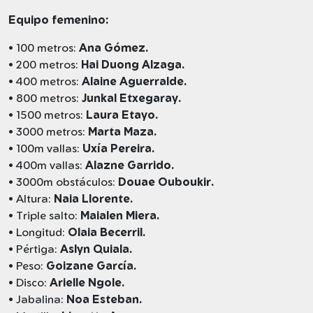
Equipo femenino:
• 100 metros:
Ana Gómez.
• 200 metros:
Hai Duong Alzaga.
• 400 metros:
Alaine Aguerralde.
• 800 metros:
Junkal Etxegaray.
• 1500 metros:
Laura Etayo.
• 3000 metros:
Marta Maza.
• 100m vallas:
Uxía Pereira.
• 400m vallas:
Alazne Garrido.
• 3000m obstáculos:
Douae Ouboukir.
• Altura:
Naia Llorente.
• Triple salto:
Maialen Miera.
• Longitud:
Olaia Becerril.
• Pértiga:
Aslyn Quiala.
• Peso:
Goizane García.
• Disco:
Arielle Ngole.
• Jabalina:
Noa Esteban.