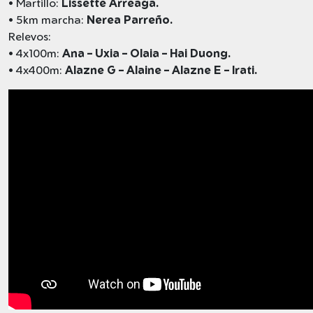
• Martillo:
Lissette Arreaga.
• 5km marcha:
Nerea Parreño.
Relevos:
• 4x100m:
Ana – Uxia – Olaia – Hai Duong.
• 4x400m:
Alazne G – Alaine – Alazne E – Irati.