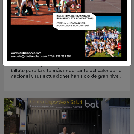
BUEN PAPEL DE NUESTROS
ATLETAS EN EL CAMPEONATO
DE ESPAÑA ABSOLUTO CON
RÉCORD DE EUSKADI EN EL
4X400M
27-07-2026
Málaga ha acogido del 24 al 26 de julio el
Campeonato de España Absoluto al aire libre. 15
atletas del Super Amara BAT habían conseguido
billete para la cita más importante del calendario
nacional y sus actuaciones han sido de gran nivel.